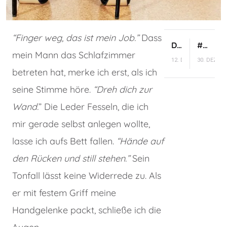
“Finger weg, das ist mein Job.”
Dass
Die Wahrheit über Swingerclubs, die dir sonst niemand erzählt
#zumkommenkommen – Mein Orgasmus Projekt 2019
mein Mann das Schlafzimmer
12. DEZEMBER 2018
30. DEZEM
betreten hat, merke ich erst, als ich
seine Stimme höre.
“Dreh dich zur
Wand.
” Die Leder Fesseln, die ich
mir gerade selbst anlegen wollte,
lasse ich aufs Bett fallen.
“Hände auf
den Rücken und still stehen.”
Sein
Tonfall lässt keine Widerrede zu. Als
er mit festem Griff meine
Handgelenke packt, schließe ich die