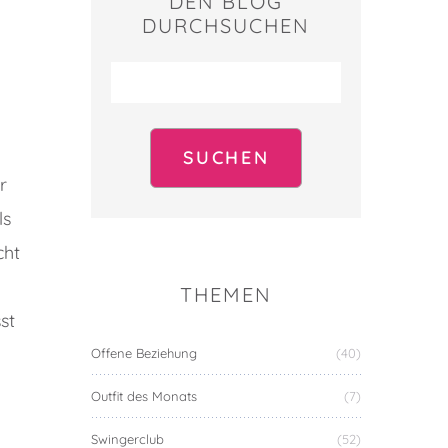
DEN BLOG
DURCHSUCHEN
Suchen
nach:
r
ls
cht
THEMEN
st
Offene Beziehung
(40)
Outfit des Monats
(7)
Swingerclub
(52)