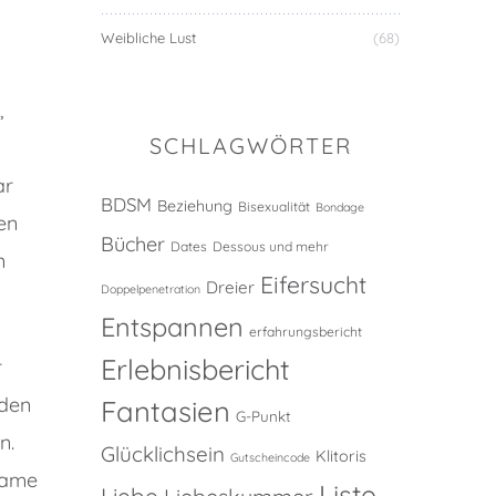
Weibliche Lust
(68)
,
SCHLAGWÖRTER
ar
BDSM
Beziehung
Bisexualität
Bondage
en
Bücher
Dates
Dessous und mehr
n
Eifersucht
Dreier
Doppelpenetration
Entspannen
erfahrungsbericht
Erlebnisbericht
r
 den
Fantasien
G-Punkt
n.
Glücklichsein
Klitoris
Gutscheincode
same
Liste
Liebe