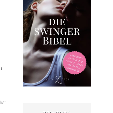
es
r
ist