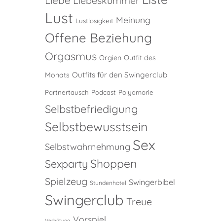
Liebeskummer
Lust
Meinung
Lustlosigkeit
Offene Beziehung
Orgasmus
Orgien
Outfit des
Outfits für den Swingerclub
Monats
Partnertausch
Podcast
Polyamorie
Selbstbefriedigung
Selbstbewusstsein
Sex
Selbstwahrnehmung
Shoppen
Sexparty
Spielzeug
Swingerbibel
Stundenhotel
Swingerclub
Treue
Vorspiel
Verhütung