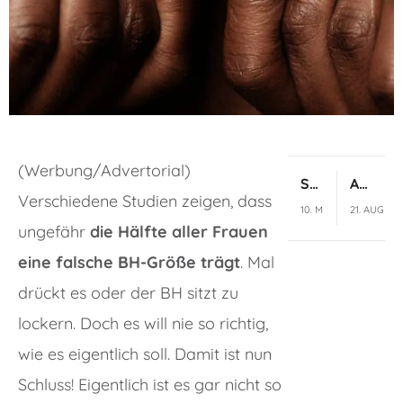
(Werbung/Advertorial)
Swingen anfangen – Anleitung für die ersten 5 Minuten
ADHS und Sex: So trickse ich mein sabotierendes Gehirn aus
Verschiedene Studien zeigen, dass
10. MAI 2024
21. AUGUST
ungefähr
die Hälfte aller Frauen
eine falsche BH-Größe trägt
. Mal
drückt es oder der BH sitzt zu
lockern. Doch es will nie so richtig,
wie es eigentlich soll. Damit ist nun
Schluss! Eigentlich ist es gar nicht so