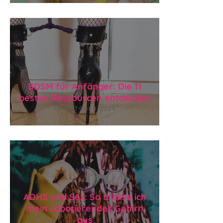
BDSM für Anfänger: Die 11
besten Ressourcen entdecken
14. OKTOBER 2024
ADHS und Sex: So trickse ich
mein sabotierendes Gehirn
aus