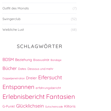
Outfit des Monats
(7)
Swingerclub
(52)
Weibliche Lust
(68)
SCHLAGWÖRTER
BDSM
Beziehung
Bisexualität
Bondage
Bücher
Dates
Dessous und mehr
Eifersucht
Dreier
Doppelpenetration
Entspannen
erfahrungsbericht
Fantasien
Erlebnisbericht
Glücklichsein
Klitoris
G-Punkt
Gutscheincode