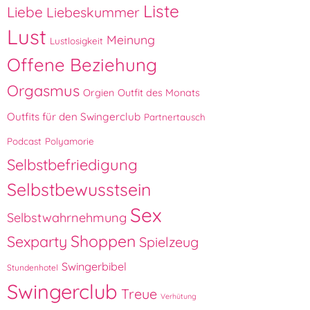
Liste
Liebe
Liebeskummer
Lust
Meinung
Lustlosigkeit
Offene Beziehung
Orgasmus
Orgien
Outfit des Monats
Outfits für den Swingerclub
Partnertausch
Podcast
Polyamorie
Selbstbefriedigung
Selbstbewusstsein
Sex
Selbstwahrnehmung
Shoppen
Sexparty
Spielzeug
Swingerbibel
Stundenhotel
Swingerclub
Treue
Verhütung